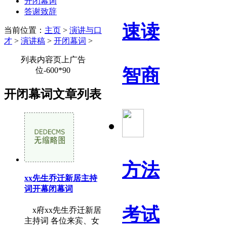
开闭幕词
答谢致辞
速读
当前位置：
主页
>
演讲与口
才
>
演讲稿
>
开闭幕词
>
列表内容页上广告
智商
位-600*90
开闭幕词文章列表
方法
xx先生乔迁新居主持
词开幕闭幕词
考试
x府xx先生乔迁新居
主持词 各位来宾、女