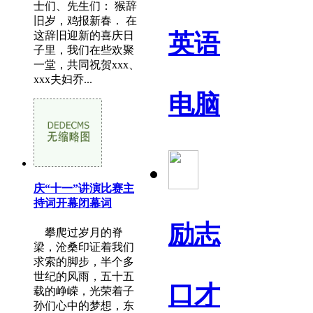
士们、先生们： 猴辞
旧岁，鸡报新春． 在
这辞旧迎新的喜庆日
英语
子里，我们在些欢聚
一堂，共同祝贺xxx、
xxx夫妇乔...
电脑
庆“十一”讲演比赛主
持词开幕闭幕词
励志
攀爬过岁月的脊
梁，沧桑印证着我们
求索的脚步，半个多
世纪的风雨，五十五
口才
载的峥嵘，光荣着子
孙们心中的梦想，东