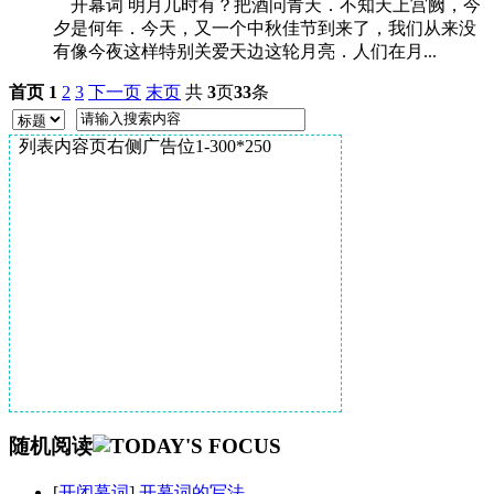
开幕词 明月几时有？把酒问青天．不知天上宫阙，今
夕是何年．今天，又一个中秋佳节到来了，我们从来没
有像今夜这样特别关爱天边这轮月亮．人们在月...
首页
1
2
3
下一页
末页
共
3
页
33
条
列表内容页右侧广告位1-300*250
随机阅读
[
开闭幕词
]
开幕词的写法