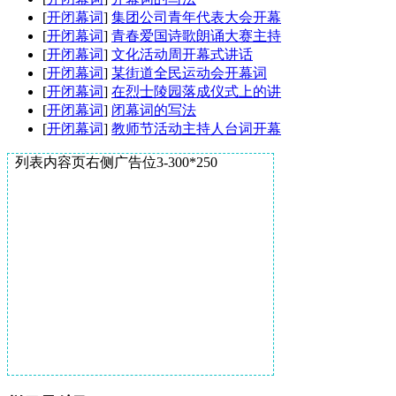
[
开闭幕词
]
集团公司青年代表大会开幕
[
开闭幕词
]
青春爱国诗歌朗诵大赛主持
[
开闭幕词
]
文化活动周开幕式讲话
[
开闭幕词
]
某街道全民运动会开幕词
[
开闭幕词
]
在烈士陵园落成仪式上的讲
[
开闭幕词
]
闭幕词的写法
[
开闭幕词
]
教师节活动主持人台词开幕
列表内容页右侧广告位3-300*250