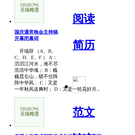
阅读
国庆通宵晚会主持稿
开幕闭幕词
简历
开场辞 （A、B、
C、D、E、F ） A：
滔滔江河水，淹不尽
浩浩中华魂； B：巍
巍昆仑山，锁不住阵
阵中华风． C：又是
一年秋风送爽时； D：又是一轮花好月...
范文