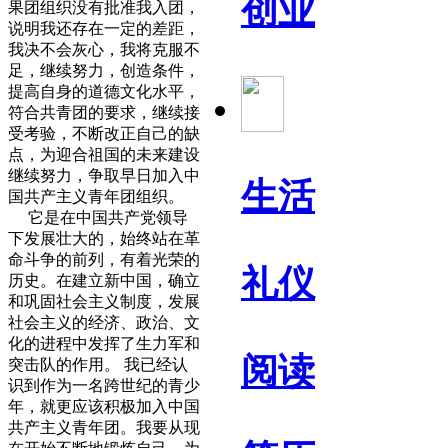
创业
果团组织没有批准我入团，
说明我还存在一定的差距，
我决不会灰心，我将克服不
足，继续努力，创造条件，
提高自身的道德文化水平，
符合共青团的要求，继续接
受考验，不断改正自己的缺
点，为迎合祖国的未来建设
继续努力，争取早日加入中
生活
国共产主义青年团组织。
它是在中国共产党领导
下发展壮大的，始终站在革
命斗争的前列，有着光荣的
礼仪
历史。在建立新中国，确立
和巩固社会主义制度，发展
社会主义的经济、政治、文
化的进程中发挥了生力军和
阅读
突击队的作用。 我已经认
识到作为一名跨世纪的青少
年，就更应该积极加入中国
共产主义青年团。我要从现