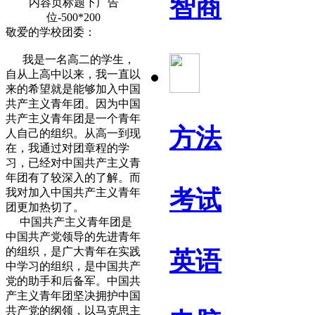
智商
内容页标题下广告
位-500*200
敬爱的学校团委：
我是一名高二的学生，
自从上高中以来，我一直以
来的希望就是能够加入中国
共产主义青年团。因为中国
共产主义青年团是一个青年
方法
人自己的组织。从高一到现
在，我通过对团章程的学
习，已经对中国共产主义青
年团有了较深入的了解。而
考试
我对加入中国共产主义青年
团更加热切了。
中国共产主义青年团是
中国共产党领导的先进青年
的组织，是广大青年在实践
英语
中学习的组织，是中国共产
党的助手和后备军。中国共
产主义青年团坚决拥护中国
共产党的纲领，以马克思主