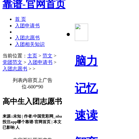
首 页
入团申请书
入团志愿书
入团相关知识
当前位置：
主页
>
范文
>
脑力
党团范文
>
入团申请书
>
入团志愿书
> >
列表内容页上广告
记忆
位-600*90
高中生入团志愿书
速读
来源::未知 | 作者:中国竞彩网_nba
投注app哪个靠谱-官网首页 | 本文
已影响
人