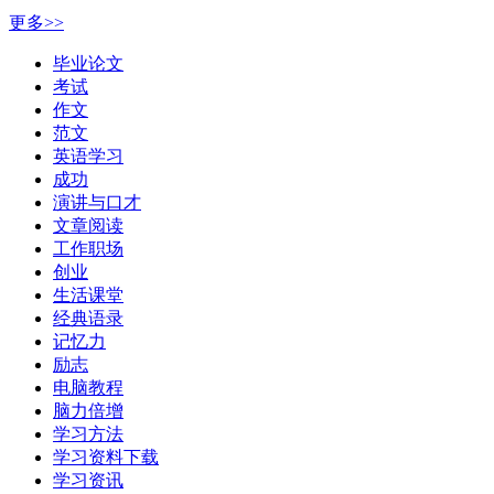
更多>>
毕业论文
考试
作文
范文
英语学习
成功
演讲与口才
文章阅读
工作职场
创业
生活课堂
经典语录
记忆力
励志
电脑教程
脑力倍增
学习方法
学习资料下载
学习资讯