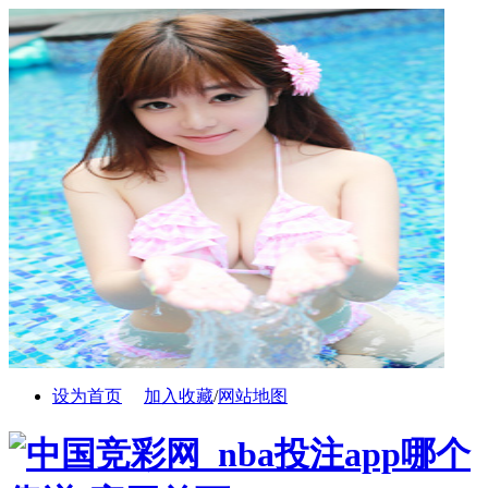
设为首页
加入收藏
/
网站地图