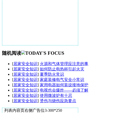
随机阅读
[
居家安全知识
]
火源和气体管理应注意的事
[
居家安全知识
]
如何防止电热杯引起火灾
[
居家安全知识
]
夏季防火常识
[
居家安全知识
]
家庭装修电气安全小常识
[
居家安全知识
]
家用电器如何装设接地保护
[
居家安全知识
]
电视也会爆炸——必须了解
[
居家安全知识
]
使用微波炉有十忌
[
居家安全知识
]
烫伤与烧伤应急要点
列表内容页右侧广告位3-300*250