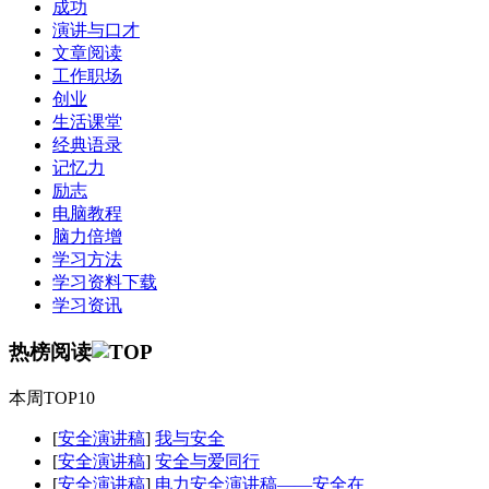
成功
演讲与口才
文章阅读
工作职场
创业
生活课堂
经典语录
记忆力
励志
电脑教程
脑力倍增
学习方法
学习资料下载
学习资讯
热榜阅读
本周TOP10
[
安全演讲稿
]
我与安全
[
安全演讲稿
]
安全与爱同行
[
安全演讲稿
]
电力安全演讲稿——安全在