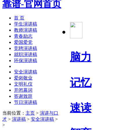
首 页
学生演讲稿
教师演讲稿
青春励志
爱国爱党
竞聘演讲稿
脑力
就职演讲稿
环保演讲稿
安全演讲稿
爱岗敬业
记忆
文明礼仪
开闭幕词
答谢致辞
节日演讲稿
速读
当前位置：
主页
>
演讲与口
才
>
演讲稿
>
安全演讲稿
>
>