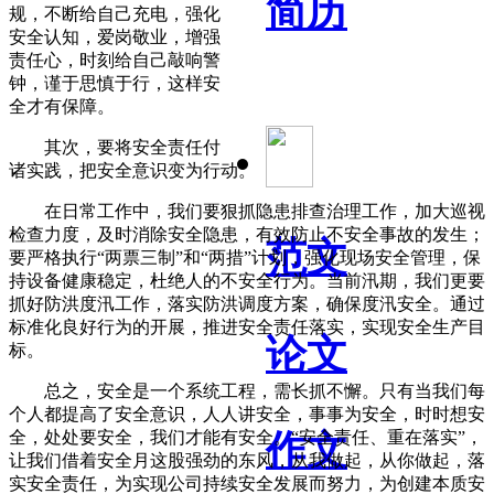
简历
规，不断给自己充电，强化
安全认知，爱岗敬业，增强
责任心，时刻给自己敲响警
钟，谨于思慎于行，这样安
全才有保障。
其次，要将安全责任付
诸实践，把安全意识变为行动。
在日常工作中，我们要狠抓隐患排查治理工作，加大巡视
检查力度，及时消除安全隐患，有效防止不安全事故的发生；
范文
要严格执行“两票三制”和“两措”计划，强化现场安全管理，保
持设备健康稳定，杜绝人的不安全行为。当前汛期，我们更要
抓好防洪度汛工作，落实防洪调度方案，确保度汛安全。通过
标准化良好行为的开展，推进安全责任落实，实现安全生产目
论文
标。
总之，安全是一个系统工程，需长抓不懈。只有当我们每
个人都提高了安全意识，人人讲安全，事事为安全，时时想安
全，处处要安全，我们才能有安全。“安全责任、重在落实”，
作文
让我们借着安全月这股强劲的东风，从我做起，从你做起，落
实安全责任，为实现公司持续安全发展而努力，为创建本质安