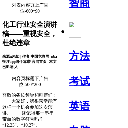
智商
列表内容页上广告
位-600*90
化工行业安全演讲
稿——重视安全，
杜绝违章
方法
来源::未知 | 作者:中国竞彩网_nba
投注app哪个靠谱-官网首页 | 本文
已影响
人
考试
内容页标题下广告
位-500*200
尊敬的各位领导和师傅们：
大家好，我很荣幸能有
英语
这样一个机会参加这次演
讲。 还记得那一串串
带血的数字符号吗？
“12.23”、“10.27”、