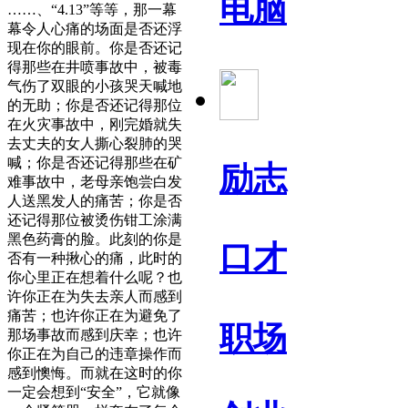
电脑
……、“4.13”等等，那一幕
幕令人心痛的场面是否还浮
现在你的眼前。你是否还记
得那些在井喷事故中，被毒
气伤了双眼的小孩哭天喊地
的无助；你是否还记得那位
在火灾事故中，刚完婚就失
去丈夫的女人撕心裂肺的哭
喊；你是否还记得那些在矿
励志
难事故中，老母亲饱尝白发
人送黑发人的痛苦；你是否
还记得那位被烫伤钳工涂满
黑色药膏的脸。此刻的你是
口才
否有一种揪心的痛，此时的
你心里正在想着什么呢？也
许你正在为失去亲人而感到
痛苦；也许你正在为避免了
职场
那场事故而感到庆幸；也许
你正在为自己的违章操作而
感到懊悔。而就在这时的你
一定会想到“安全”，它就像