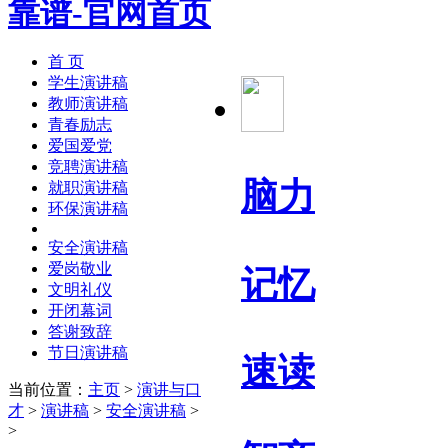
首 页
学生演讲稿
教师演讲稿
青春励志
爱国爱党
竞聘演讲稿
脑力
就职演讲稿
环保演讲稿
安全演讲稿
爱岗敬业
记忆
文明礼仪
开闭幕词
答谢致辞
节日演讲稿
速读
当前位置：
主页
>
演讲与口
才
>
演讲稿
>
安全演讲稿
>
>