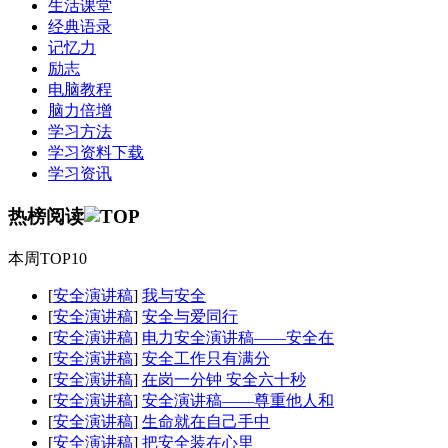
生活课堂
经典语录
记忆力
励志
电脑教程
脑力倍增
学习方法
学习资料下载
学习资讯
热榜阅读
本周TOP10
[
安全演讲稿
]
我与安全
[
安全演讲稿
]
安全与爱同行
[
安全演讲稿
]
电力安全演讲稿——安全在
[
安全演讲稿
]
安全工作只有满分
[
安全演讲稿
]
在岗一分钟 安全六十秒
[
安全演讲稿
]
安全演讲稿——尊重他人和
[
安全演讲稿
]
生命就在自己手中
[
安全演讲稿
]
把安全装在心里