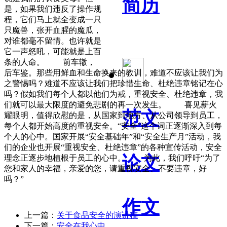
简历
是，如果我们违反了操作规
程，它们马上就全变成一只
只魔兽，张开血腥的魔瓜，
对谁都毫不留情。也许就是
它一声怒吼，可能就是上百
条的人命。 前车辙，
后车鉴。那些用鲜血和生命换来的教训，难道不应该让我们为
之警惕吗？难道不应该让我们把珍惜生命、杜绝违章铭记在心
吗？假如我们每个人都以他们为戒，重视安全、杜绝违章，我
们就可以最大限度的避免悲剧的再一次发生。 喜见薪火
范文
耀眼明，值得欣慰的是，从国家到地方、从公司领导到员工，
每个人都开始高度的重视安全。“安全”这个词正逐渐深入到每
个人的心中。国家开展“安全基础年”和“安全生产月”活动，我
们的企业也开展“重视安全、杜绝违章”的各种宣传活动，安全
论文
理念正逐步地植根于员工的心中。 为此，我们呼吁“为了
您和家人的幸福，亲爱的您，请重视安全、不要违章，好
吗？”
作文
上一篇：
关于食品安全的演讲稿
下一篇：
安全在我心中